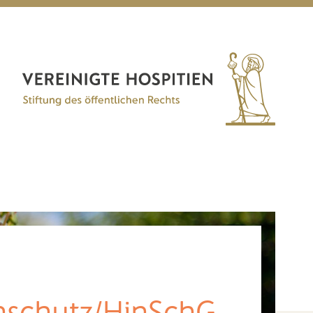
nschutz/HinSchG